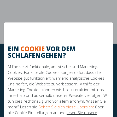
Perfektes Schlafklima
Maximaler Komfort
Verbesserte Unterstützung
EIN
COOKIE
VOR DEM
SCHLAFENGEHEN?
BLEIBEN SIE AUF DEM LAUFENDEN!
M line setzt funktionale, analytische und Marketing-
Cookies. Funktionale Cookies sorgen dafür, dass die
SPONSOREN:
Website gut funktioniert, während analytische Cookies
uns helfen, die Website zu verbessern. Mithilfe der
Marketing-Cookies können wir Ihre Interaktion mit uns
innerhalb und außerhalb unserer Website verfolgen. Wir
tun dies rechtmäßig und vor allem anonym. Wissen Sie
mehr? Lesen sie
Sehen Sie sich diese Übersicht
über
alle Cookie-Einstellungen an und
lesen Sie unsere