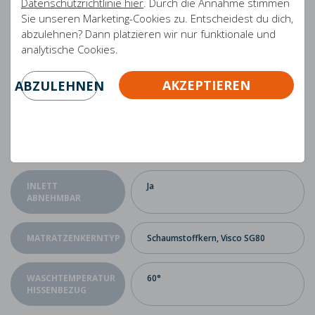
Datenschutzrichtlinie hier
. Durch die Annahme stimmen
Sie unseren Marketing-Cookies zu. Entscheidest du dich,
MATERIAL
Kaltschaum, Memory-Schaum
abzulehnen? Dann platzieren wir nur funktionale und
analytische Cookies.
MAXIMALGEWICHT
Bis zu 140 kg
AKZEPTIEREN
ABZULEHNEN
SCHLAFHALTUNG
Bauch, Rücken, Seitenschläfer
TEMPERATURKOMFORT
Durchschnittlich
INLETT
Ja
ABNEHMBAR
MATRATZENKERNTYP
Schaumstoffkern, Visco SG80
WASCHTEMPERATUR
60°
HISSENBEZUG