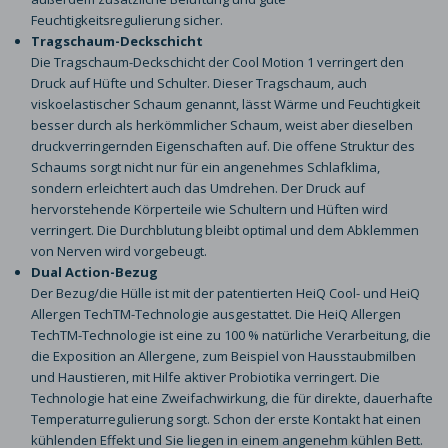
Feuchtigkeitsregulierung sicher.
Tragschaum-Deckschicht
Die Tragschaum-Deckschicht der Cool Motion 1 verringert den
Druck auf Hüfte und Schulter. Dieser Tragschaum, auch
viskoelastischer Schaum genannt, lässt Wärme und Feuchtigkeit
besser durch als herkömmlicher Schaum, weist aber dieselben
druckverringernden Eigenschaften auf. Die offene Struktur des
Schaums sorgt nicht nur für ein angenehmes Schlafklima,
sondern erleichtert auch das Umdrehen. Der Druck auf
hervorstehende Körperteile wie Schultern und Hüften wird
verringert. Die Durchblutung bleibt optimal und dem Abklemmen
von Nerven wird vorgebeugt.
Dual Action-Bezug
Der Bezug/die Hülle ist mit der patentierten HeiQ Cool- und HeiQ
Allergen TechTM-Technologie ausgestattet. Die HeiQ Allergen
TechTM-Technologie ist eine zu 100 % natürliche Verarbeitung, die
die Exposition an Allergene, zum Beispiel von Hausstaubmilben
und Haustieren, mit Hilfe aktiver Probiotika verringert. Die
Technologie hat eine Zweifachwirkung, die für direkte, dauerhafte
Temperaturregulierung sorgt. Schon der erste Kontakt hat einen
kühlenden Effekt und Sie liegen in einem angenehm kühlen Bett.