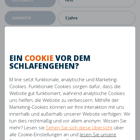
FESTIGKEIT
Firm
GARANTIE
5 Jahre
PRODUZIERT IN
Die Niederlande
GEEIGNET FÜR
Boxspring, Lattenrost,
EIN
COOKIE
VOR DEM
BETTRAHMEN
Systemrahmen, Spiralrahmen
SCHLAFENGEHEN?
GEEIGNET FÜR
Ja
M line setzt funktionale, analytische und Marketing-
ELEKTRISCHES
Cookies. Funktionale Cookies sorgen dafür, dass die
BETT
Website gut funktioniert, während analytische Cookies
uns helfen, die Website zu verbessern. Mithilfe der
KERNDICKE
18 cm
Marketing-Cookies können wir Ihre Interaktion mit uns
MATRATZE
innerhalb und außerhalb unserer Website verfolgen. Wir
tun dies rechtmäßig und vor allem anonym. Wissen Sie
mehr? Lesen sie
Sehen Sie sich diese Übersicht
über
69% Polyester, 30% Lyocell, 1%
MATERIAL INLETT
Elasthan
alle Cookie-Einstellungen an und
lesen Sie unsere