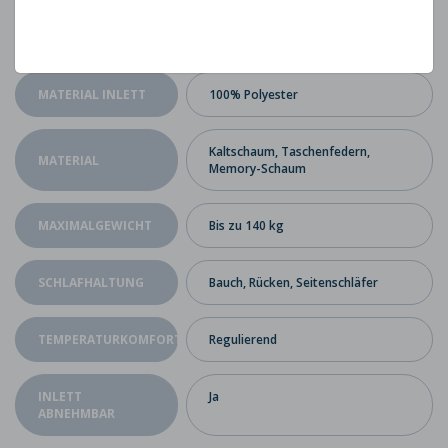
KERNDICKE
25 cm
MATRATZE
MATERIAL INLETT
100% Polyester
Kaltschaum, Taschenfedern,
MATERIAL
Memory-Schaum
MAXIMALGEWICHT
Bis zu 140 kg
SCHLAFHALTUNG
Bauch, Rücken, Seitenschläfer
TEMPERATURKOMFORT
Regulierend
INLETT
Ja
ABNEHMBAR