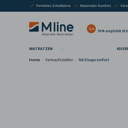
Perfektes Schlafklima
Maximaler Komfort
Verb
8,6
96% empfiehlt M l
MATRATZEN
KISSE
Home
Verkaufsstellen
N8 Slaapcomfort