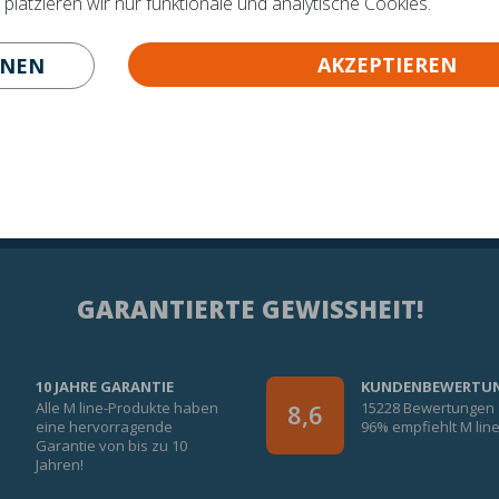
latzieren wir nur funktionale und analytische Cookies.
AKZEPTIEREN
HNEN
GARANTIERTE GEWISSHEIT!
10 JAHRE GARANTIE
KUNDENBEWERTU
Alle M line-Produkte haben
15228 Bewertungen
8,6
eine hervorragende
96% empfiehlt M lin
Garantie von bis zu 10
Jahren!