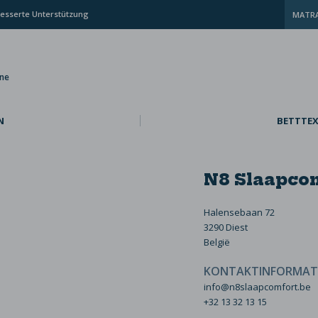
esserte Unterstützung
MATRA
ine
N
BETTTEX
N8 Slaapcom
Halensebaan 72
3290 Diest
België
KONTAKTINFORMAT
info@n8slaapcomfort.be
+32 13 32 13 15