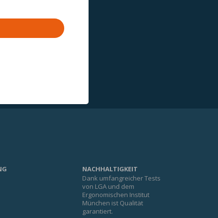
NG
NACHHALTIGKEIT
Dank umfangreicher Tests
e
von LGA und dem
Ergonomischen Institut
München ist Qualität
garantiert.