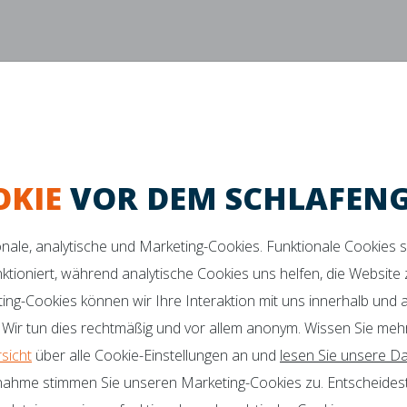
Zurück
OKIE
VOR DEM SCHLAFEN
ionale, analytische und Marketing-Cookies. Funktionale Cookies 
ktes Schlafklima
Maximaler Komfort
Verbesserte Unters
nktioniert, während analytische Cookies uns helfen, die Website
ting-Cookies können wir Ihre Interaktion mit uns innerhalb und
 SIE NOCH FRAGEN?
 Wir tun dies rechtmäßig und vor allem anonym. Wissen Sie meh
Botschafter
Zertifikate
rsicht
über alle Cookie-Einstellungen an und
lesen Sie unsere Da
o@mline.nl
nahme stimmen Sie unseren Marketing-Cookies zu. Entscheidest
 413-243050