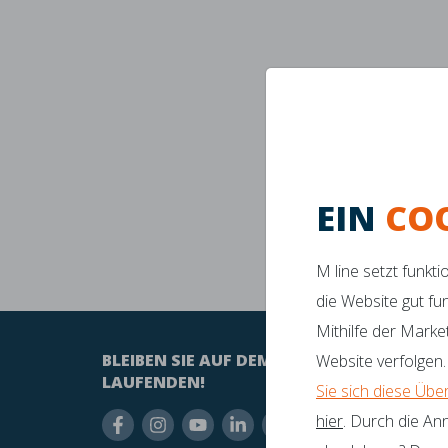
EIN
CO
M line setzt funkt
Perfe
die Website gut fu
Mithilfe der Marke
BLEIBEN SIE AUF DEM
HABEN
Website verfolgen.
LAUFENDEN!
Sie sich diese Übe
inf
hier
. Durch die An
+31