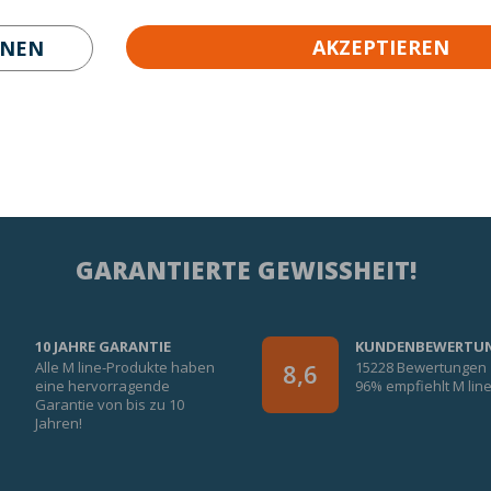
AKZEPTIEREN
HNEN
GARANTIERTE GEWISSHEIT!
10 JAHRE GARANTIE
KUNDENBEWERTU
Alle M line-Produkte haben
15228 Bewertungen
8,6
eine hervorragende
96% empfiehlt M lin
Garantie von bis zu 10
Jahren!