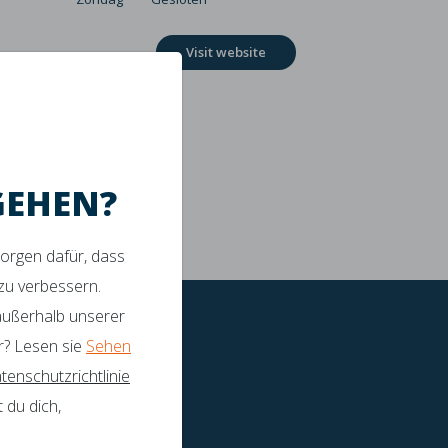
Visit website
GEHEN?
sorgen dafür, dass
tützung
 zu verbessern.
 außerhalb unserer
r? Lesen sie
Sehen
tenschutzrichtlinie
 du dich,