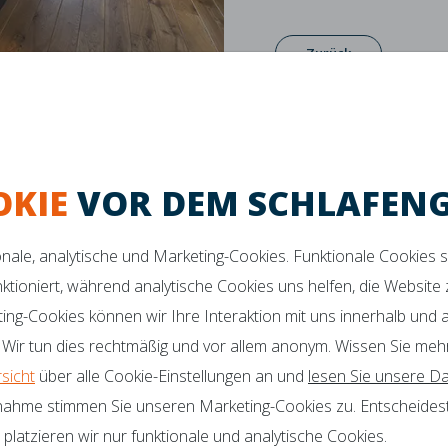
Zurück
OKIE
VOR DEM SCHLAFEN
ionale, analytische und Marketing-Cookies. Funktionale Cookies 
ktes Schlafklima
Maximaler Komfort
Verbesserte Unters
nktioniert, während analytische Cookies uns helfen, die Website
ting-Cookies können wir Ihre Interaktion mit uns innerhalb und
 SIE NOCH FRAGEN?
Botschafter
 Wir tun dies rechtmäßig und vor allem anonym. Wissen Sie meh
Zertifikate
o@mline.nl
rsicht
über alle Cookie-Einstellungen an und
lesen Sie unsere Da
 413-243050
nahme stimmen Sie unseren Marketing-Cookies zu. Entscheidest
latzieren wir nur funktionale und analytische Cookies.