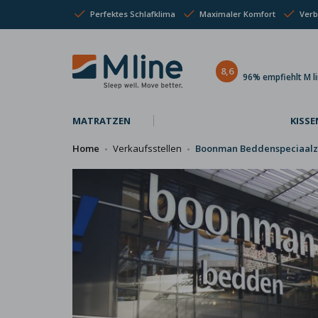
Perfektes Schlafklima
Maximaler Komfort
Verb
8,6
96% empfiehlt M l
MATRATZEN
KISSE
Home
Verkaufsstellen
Boonman Beddenspeciaalz