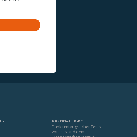
NG
NACHHALTIGKEIT
Dank umfangreicher Tests
e
von LGA und dem
Ergonomischen Institut