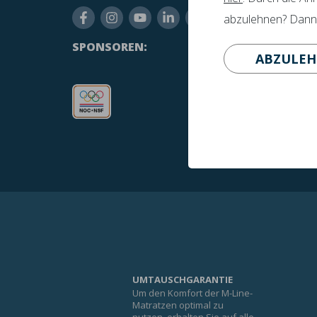
abzulehnen? Dann p
+31
SPONSOREN:
ABZULE
UMTAUSCHGARANTIE
Um den Komfort der M-Line-
Matratzen optimal zu
nutzen, erhalten Sie auf alle