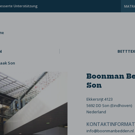
esserte Unterstützung
MATRA
ine
N
BETTTEX
aak Son
Boonman Be
Son
Ekkersrijt 4123
5692 DD Son (Eindhoven)
Nederland
KONTAKTINFORMAT
info@boonmanbedden.nl