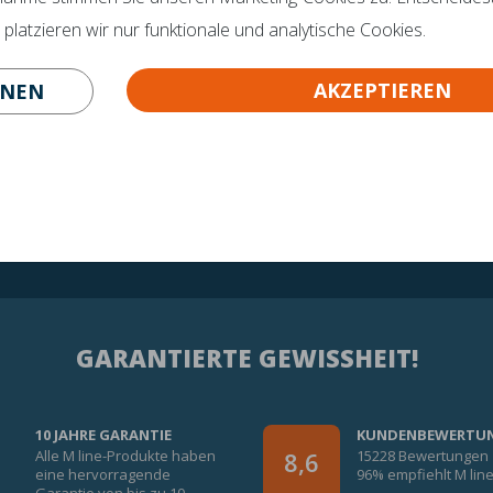
latzieren wir nur funktionale und analytische Cookies.
 413-243050
AKZEPTIEREN
HNEN
GARANTIERTE GEWISSHEIT!
10 JAHRE GARANTIE
KUNDENBEWERTU
Alle M line-Produkte haben
15228 Bewertungen
8,6
eine hervorragende
96% empfiehlt M lin
Garantie von bis zu 10