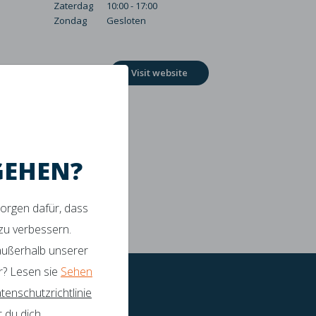
Zaterdag
10:00 - 17:00
Zondag
Gesloten
Visit website
GEHEN?
sorgen dafür, dass
 zu verbessern.
tützung
 außerhalb unserer
r? Lesen sie
Sehen
tenschutzrichtlinie
 du dich,