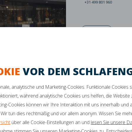
+31 499 801 960
Zurück
OKIE
VOR DEM SCHLAFEN
ionale, analytische und Marketing-Cookies. Funktionale Cookies 
nktioniert, während analytische Cookies uns helfen, die Website
ktes Schlafklima
Maximaler Komfort
Verbesserte Unters
ting-Cookies können wir Ihre Interaktion mit uns innerhalb und
 Wir tun dies rechtmäßig und vor allem anonym. Wissen Sie meh
 SIE NOCH FRAGEN?
Botschafter
rsicht
über alle Cookie-Einstellungen an und
lesen Sie unsere Da
Zertifikate
nahme stimmen Sie unseren Marketing-Cookies zu. Entscheidest
o@mline.nl