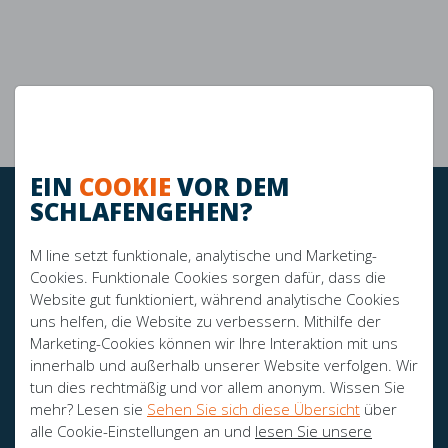
Perfektes Schlafklima
Maximaler Komfort
Verbesserte Unterstützung
EIN
COOKIE
VOR DEM
SCHLAFENGEHEN?
BLEIBEN SIE AUF DEM LAUFENDEN!
M line setzt funktionale, analytische und Marketing-
Cookies. Funktionale Cookies sorgen dafür, dass die
SPONSOREN:
Website gut funktioniert, während analytische Cookies
uns helfen, die Website zu verbessern. Mithilfe der
Marketing-Cookies können wir Ihre Interaktion mit uns
innerhalb und außerhalb unserer Website verfolgen. Wir
tun dies rechtmäßig und vor allem anonym. Wissen Sie
mehr? Lesen sie
Sehen Sie sich diese Übersicht
über
alle Cookie-Einstellungen an und
lesen Sie unsere