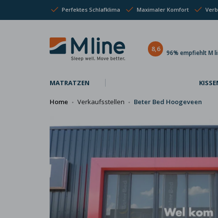
Perfektes Schlafklima
Maximaler Komfort
Verb
8,6
96% empfiehlt M l
MATRATZEN
KISSE
Home
Verkaufsstellen
Beter Bed Hoogeveen