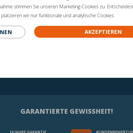
 SIE NOCH FRAGEN?
Botschafter
nahme stimmen Sie unseren Marketing-Cookies zu. Entscheidest
Zertifikate
o@mline.nl
latzieren wir nur funktionale und analytische Cookies.
 413-243050
AKZEPTIEREN
HNEN
GARANTIERTE GEWISSHEIT!
10 JAHRE GARANTIE
KUNDENBEWERTU