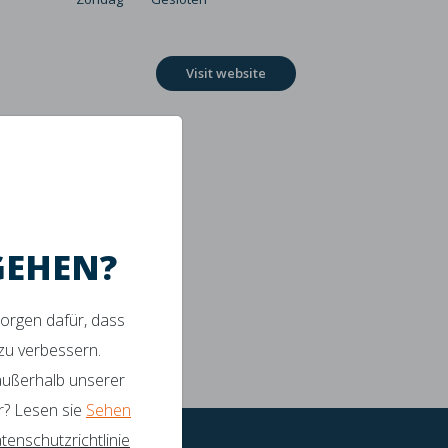
Visit website
GEHEN?
sorgen dafür, dass
 zu verbessern.
 außerhalb unserer
tützung
r? Lesen sie
Sehen
tenschutzrichtlinie