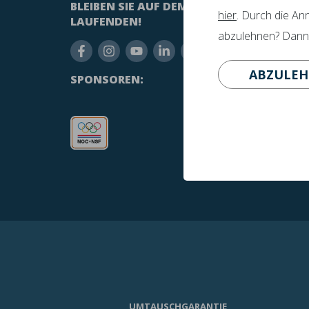
BLEIBEN SIE AUF DEM
HABEN
hier
. Durch die An
LAUFENDEN!
inf
abzulehnen? Dann p
+31
ABZULE
SPONSOREN:
UMTAUSCHGARANTIE