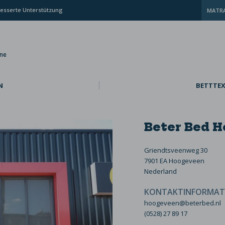
esserte Unterstützung
MATRA
ine
N
BETTTEX
Beter Bed 
Griendtsveenweg 30
7901 EA Hoogeveen
Nederland
KONTAKTINFORMAT
hoogeveen@beterbed.nl
(0528) 27 89 17