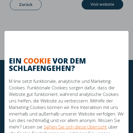
Visit website
Zurück
Perfektes Schlafklima
Maximaler Komfort
Verbesserte Unterstützung
EIN
COOKIE
VOR DEM
SCHLAFENGEHEN?
BLEIBEN SIE AUF DEM LAUFENDEN!
M line setzt funktionale, analytische und Marketing-
Cookies. Funktionale Cookies sorgen dafür, dass die
Website gut funktioniert, während analytische Cookies
SPONSOREN:
uns helfen, die Website zu verbessern. Mithilfe der
Marketing-Cookies können wir Ihre Interaktion mit uns
innerhalb und außerhalb unserer Website verfolgen. Wir
tun dies rechtmäßig und vor allem anonym. Wissen Sie
mehr? Lesen sie
Sehen Sie sich diese Übersicht
über