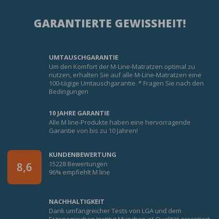
GARANTIERTE GEWISSHEIT!
UMTAUSCHGARANTIE
Um den Komfort der M-Line-Matratzen optimal zu
nutzen, erhalten Sie auf alle M-Line-Matratzen eine
100-tägige Umtauschgarantie. * Fragen Sie nach den
Bedingungen
10 JAHRE GARANTIE
Alle M line-Produkte haben eine hervorragende
Garantie von bis zu 10 Jahren!
KUNDENBEWERTUNG
15228 Bewertungen
8,6
96% empfiehlt M line
NACHHALTIGKEIT
Dank umfangreicher Tests von LGA und dem
Ergonomischen Institut München ist Qualität garantiert.