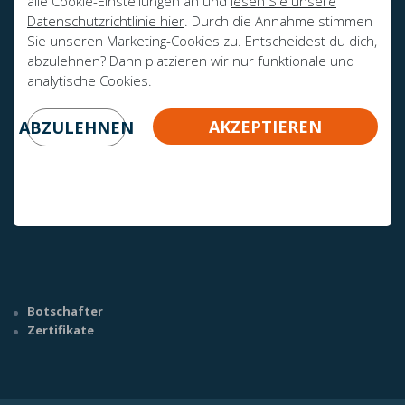
alle Cookie-Einstellungen an und
lesen Sie unsere
Datenschutzrichtlinie hier
. Durch die Annahme stimmen
Sie unseren Marketing-Cookies zu. Entscheidest du dich,
abzulehnen? Dann platzieren wir nur funktionale und
analytische Cookies.
AKZEPTIEREN
ABZULEHNEN
HABEN SIE NOCH FRAGEN?
info@mline.nl
+31 413-243050
Botschafter
Zertifikate