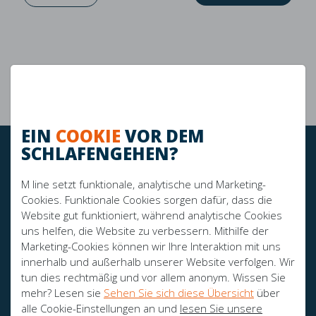
Perfektes Schlafklima
Maximaler Komfort
Verbesserte Unterstützung
EIN
COOKIE
VOR DEM
SCHLAFENGEHEN?
BLEIBEN SIE AUF DEM LAUFENDEN!
M line setzt funktionale, analytische und Marketing-
Cookies. Funktionale Cookies sorgen dafür, dass die
Website gut funktioniert, während analytische Cookies
SPONSOREN:
uns helfen, die Website zu verbessern. Mithilfe der
Marketing-Cookies können wir Ihre Interaktion mit uns
innerhalb und außerhalb unserer Website verfolgen. Wir
tun dies rechtmäßig und vor allem anonym. Wissen Sie
mehr? Lesen sie
Sehen Sie sich diese Übersicht
über
alle Cookie-Einstellungen an und
lesen Sie unsere