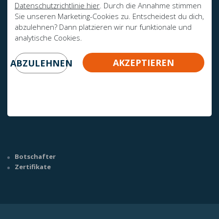
Datenschutzrichtlinie hier
. Durch die Annahme stimmen
Sie unseren Marketing-Cookies zu. Entscheidest du dich,
abzulehnen? Dann platzieren wir nur funktionale und
analytische Cookies.
AKZEPTIEREN
ABZULEHNEN
HABEN SIE NOCH FRAGEN?
info@mline.nl
+31 413-243050
Botschafter
Zertifikate