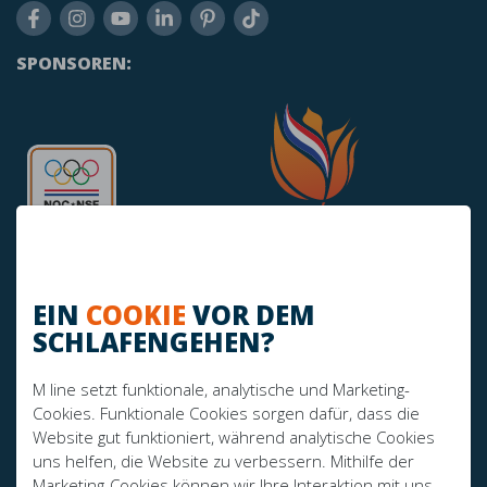
SPONSOREN:
EIN
COOKIE
VOR DEM
SCHLAFENGEHEN?
HABEN SIE NOCH FRAGEN?
M line setzt funktionale, analytische und Marketing-
info@mline.nl
Cookies. Funktionale Cookies sorgen dafür, dass die
Website gut funktioniert, während analytische Cookies
+31 413-243050
uns helfen, die Website zu verbessern. Mithilfe der
Marketing-Cookies können wir Ihre Interaktion mit uns