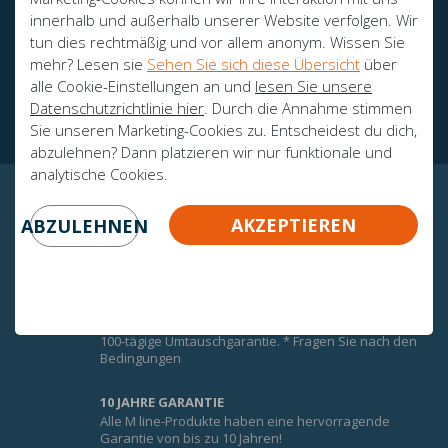
innerhalb und außerhalb unserer Website verfolgen. Wir
tun dies rechtmäßig und vor allem anonym. Wissen Sie
mehr? Lesen sie
Sehen Sie sich diese Übersicht
über
Botschafter
alle Cookie-Einstellungen an und
lesen Sie unsere
Zertifikate
Datenschutzrichtlinie hier
. Durch die Annahme stimmen
Sie unseren Marketing-Cookies zu. Entscheidest du dich,
abzulehnen? Dann platzieren wir nur funktionale und
analytische Cookies.
GARANTIERTE GEWISSHEIT!
AKZEPTIEREN
ABZULEHNEN
UMTAUSCHGARANTIE
Um den Komfort der M-Line-Matratzen optimal zu
nutzen, erhalten Sie auf alle M-Line-Matratzen eine
100-tägige Umtauschgarantie. * Fragen Sie nach den
Bedingungen
10 JAHRE GARANTIE
Alle M line-Produkte haben eine hervorragende
Garantie von bis zu 10 Jahren!