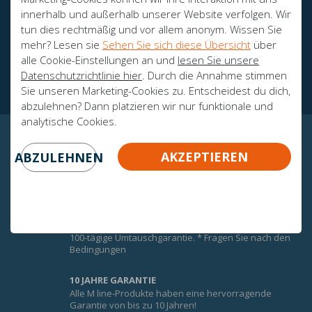
innerhalb und außerhalb unserer Website verfolgen. Wir
tun dies rechtmäßig und vor allem anonym. Wissen Sie
mehr? Lesen sie
Sehen Sie sich diese Übersicht
über
Botschafter
alle Cookie-Einstellungen an und
lesen Sie unsere
Zertifikate
Datenschutzrichtlinie hier
. Durch die Annahme stimmen
Sie unseren Marketing-Cookies zu. Entscheidest du dich,
abzulehnen? Dann platzieren wir nur funktionale und
analytische Cookies.
GARANTIERTE GEWISSHEIT!
AKZEPTIEREN
ABZULEHNEN
UMTAUSCHGARANTIE
Um den Komfort der M-Line-Matratzen optimal zu
nutzen, erhalten Sie auf alle M-Line-Matratzen eine
100-tägige Umtauschgarantie. * Fragen Sie nach den
Bedingungen
10 JAHRE GARANTIE
Alle M line-Produkte haben eine hervorragende
Garantie von bis zu 10 Jahren!