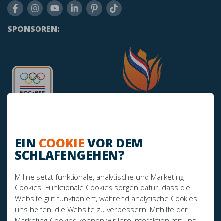
SPONSOREN:
EIN
COOKIE
VOR DEM
SCHLAFENGEHEN?
HABEN SIE NOCH FRAGEN?
M line setzt funktionale, analytische und Marketing-
info@mline.nl
Cookies. Funktionale Cookies sorgen dafür, dass die
Website gut funktioniert, während analytische Cookies
+31 413-243050
uns helfen, die Website zu verbessern. Mithilfe der
Marketing-Cookies können wir Ihre Interaktion mit uns