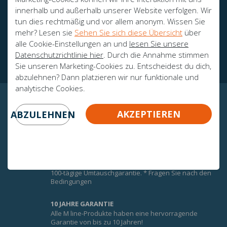
innerhalb und außerhalb unserer Website verfolgen. Wir
tun dies rechtmäßig und vor allem anonym. Wissen Sie
mehr? Lesen sie
Sehen Sie sich diese Übersicht
über
Botschafter
alle Cookie-Einstellungen an und
lesen Sie unsere
Zertifikate
Datenschutzrichtlinie hier
. Durch die Annahme stimmen
Sie unseren Marketing-Cookies zu. Entscheidest du dich,
abzulehnen? Dann platzieren wir nur funktionale und
analytische Cookies.
GARANTIERTE GEWISSHEIT!
AKZEPTIEREN
ABZULEHNEN
UMTAUSCHGARANTIE
Um den Komfort der M-Line-Matratzen optimal zu
nutzen, erhalten Sie auf alle M-Line-Matratzen eine
100-tägige Umtauschgarantie. * Fragen Sie nach den
Bedingungen
10 JAHRE GARANTIE
Alle M line-Produkte haben eine hervorragende
Garantie von bis zu 10 Jahren!