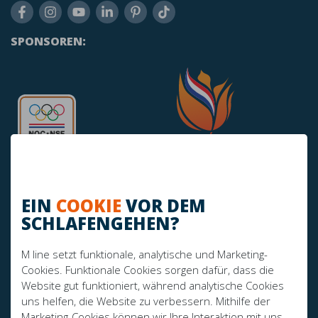
SPONSOREN:
EIN
COOKIE
VOR DEM
SCHLAFENGEHEN?
HABEN SIE NOCH FRAGEN?
M line setzt funktionale, analytische und Marketing-
info@mline.nl
Cookies. Funktionale Cookies sorgen dafür, dass die
Website gut funktioniert, während analytische Cookies
+31 413-243050
uns helfen, die Website zu verbessern. Mithilfe der
Marketing-Cookies können wir Ihre Interaktion mit uns