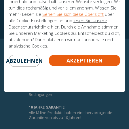
innerhalb und außerhalb unserer Website verfolgen. Wir
tun dies rechtmäßig und vor allem anonym. Wissen Sie
Botschafter
mehr? Lesen sie
Sehen Sie sich diese Übersicht
über
Zertifikate
alle Cookie-Einstellungen an und
lesen Sie unsere
Datenschutzrichtlinie hier
. Durch die Annahme stimmen
Sie unseren Marketing-Cookies zu. Entscheidest du dich,
abzulehnen? Dann platzieren wir nur funktionale und
analytische Cookies.
GARANTIERTE GEWISSHEIT!
AKZEPTIEREN
ABZULEHNEN
UMTAUSCHGARANTIE
Um den Komfort der M-Line-Matratzen optimal zu
nutzen, erhalten Sie auf alle M-Line-Matratzen eine
100-tägige Umtauschgarantie. * Fragen Sie nach den
Bedingungen
10 JAHRE GARANTIE
Alle M line-Produkte haben eine hervorragende
Garantie von bis zu 10 Jahren!