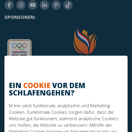
SPONSOREN:
EIN
COOKIE
VOR DEM
SCHLAFENGEHEN?
HABEN SIE NOCH FRAGEN?
M line setzt funktionale, analytische und Marketing-
info@mline.nl
Cookies. Funktionale Cookies sorgen dafür, dass die
Website gut funktioniert, während analytische Cookies
+31 413-243050
uns helfen, die Website zu verbessern. Mithilfe der
Marketing-Cookies können wir Ihre Interaktion mit uns