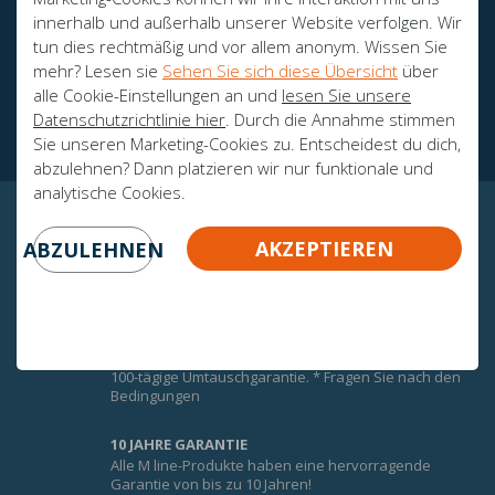
innerhalb und außerhalb unserer Website verfolgen. Wir
tun dies rechtmäßig und vor allem anonym. Wissen Sie
mehr? Lesen sie
Sehen Sie sich diese Übersicht
über
Botschafter
alle Cookie-Einstellungen an und
lesen Sie unsere
Zertifikate
Datenschutzrichtlinie hier
. Durch die Annahme stimmen
Sie unseren Marketing-Cookies zu. Entscheidest du dich,
abzulehnen? Dann platzieren wir nur funktionale und
analytische Cookies.
GARANTIERTE GEWISSHEIT!
AKZEPTIEREN
ABZULEHNEN
UMTAUSCHGARANTIE
Um den Komfort der M-Line-Matratzen optimal zu
nutzen, erhalten Sie auf alle M-Line-Matratzen eine
100-tägige Umtauschgarantie. * Fragen Sie nach den
Bedingungen
10 JAHRE GARANTIE
Alle M line-Produkte haben eine hervorragende
Garantie von bis zu 10 Jahren!