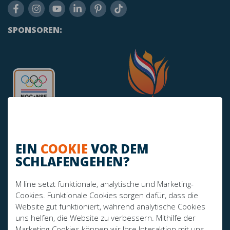
SPONSOREN:
EIN
COOKIE
VOR DEM
SCHLAFENGEHEN?
HABEN SIE NOCH FRAGEN?
M line setzt funktionale, analytische und Marketing-
info@mline.nl
Cookies. Funktionale Cookies sorgen dafür, dass die
Website gut funktioniert, während analytische Cookies
+31 413-243050
uns helfen, die Website zu verbessern. Mithilfe der
Marketing-Cookies können wir Ihre Interaktion mit uns