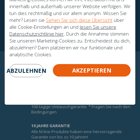
innerhalb und außerhalb unserer Website verfolgen. Wir
tun dies rechtmäßig und vor allem anonym. Wissen Sie
mehr? Lesen sie
Sehen Sie sich diese Übersicht
über
Botschafter
alle Cookie-Einstellungen an und
lesen Sie unsere
Zertifikate
Datenschutzrichtlinie hier
. Durch die Annahme stimmen
Sie unseren Marketing-Cookies zu. Entscheidest du dich,
abzulehnen? Dann platzieren wir nur funktionale und
analytische Cookies.
GARANTIERTE GEWISSHEIT!
AKZEPTIEREN
ABZULEHNEN
UMTAUSCHGARANTIE
Um den Komfort der M-Line-Matratzen optimal zu
nutzen, erhalten Sie auf alle M-Line-Matratzen eine
100-tägige Umtauschgarantie. * Fragen Sie nach den
Bedingungen
10 JAHRE GARANTIE
Alle M line-Produkte haben eine hervorragende
Garantie von bis zu 10 Jahren!