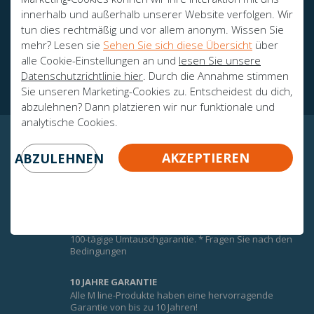
innerhalb und außerhalb unserer Website verfolgen. Wir
tun dies rechtmäßig und vor allem anonym. Wissen Sie
mehr? Lesen sie
Sehen Sie sich diese Übersicht
über
Botschafter
alle Cookie-Einstellungen an und
lesen Sie unsere
Zertifikate
Datenschutzrichtlinie hier
. Durch die Annahme stimmen
Sie unseren Marketing-Cookies zu. Entscheidest du dich,
abzulehnen? Dann platzieren wir nur funktionale und
analytische Cookies.
GARANTIERTE GEWISSHEIT!
AKZEPTIEREN
ABZULEHNEN
UMTAUSCHGARANTIE
Um den Komfort der M-Line-Matratzen optimal zu
nutzen, erhalten Sie auf alle M-Line-Matratzen eine
100-tägige Umtauschgarantie. * Fragen Sie nach den
Bedingungen
10 JAHRE GARANTIE
Alle M line-Produkte haben eine hervorragende
Garantie von bis zu 10 Jahren!