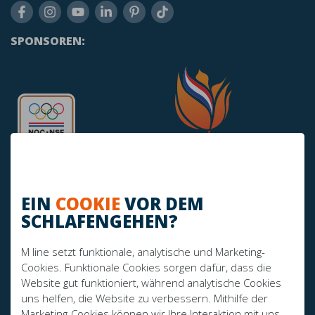
SPONSOREN:
EIN
COOKIE
VOR DEM
SCHLAFENGEHEN?
HABEN SIE NOCH FRAGEN?
M line setzt funktionale, analytische und Marketing-
info@mline.nl
Cookies. Funktionale Cookies sorgen dafür, dass die
Website gut funktioniert, während analytische Cookies
+31 413-243050
uns helfen, die Website zu verbessern. Mithilfe der
Marketing-Cookies können wir Ihre Interaktion mit uns