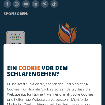
SPONSOREN:
EIN
COOKIE
VOR DEM
SCHLAFENGEHEN?
HABEN SIE NOCH FRAGEN?
M line setzt funktionale, analytische und Marketing-
info@mline.nl
Cookies. Funktionale Cookies sorgen dafür, dass die
Website gut funktioniert, während analytische Cookies
+31 413-243050
uns helfen, die Website zu verbessern. Mithilfe der
Marketing-Cookies können wir Ihre Interaktion mit uns