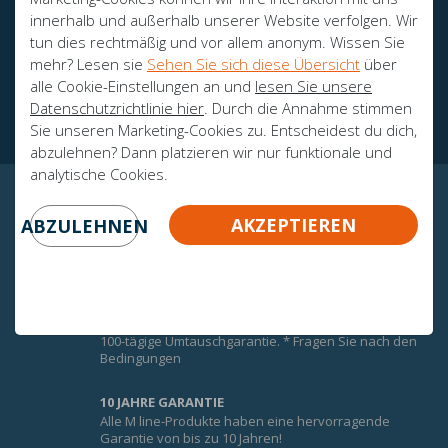
innerhalb und außerhalb unserer Website verfolgen. Wir
tun dies rechtmäßig und vor allem anonym. Wissen Sie
mehr? Lesen sie
Sehen Sie sich diese Übersicht
über
Botschafter
alle Cookie-Einstellungen an und
lesen Sie unsere
Zertifikate
Datenschutzrichtlinie hier
. Durch die Annahme stimmen
Sie unseren Marketing-Cookies zu. Entscheidest du dich,
abzulehnen? Dann platzieren wir nur funktionale und
analytische Cookies.
GARANTIERTE GEWISSHEIT!
AKZEPTIEREN
ABZULEHNEN
UMTAUSCHGARANTIE
Um den Komfort der M-Line-Matratzen optimal zu
nutzen, erhalten Sie auf alle M-Line-Matratzen eine
100-tägige Umtauschgarantie. * Fragen Sie nach den
Bedingungen
10 JAHRE GARANTIE
Alle M line-Produkte haben eine hervorragende
Garantie von bis zu 10 Jahren!