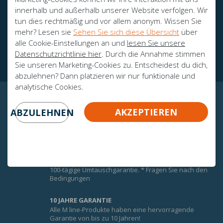
innerhalb und außerhalb unserer Website verfolgen. Wir
tun dies rechtmäßig und vor allem anonym. Wissen Sie
mehr? Lesen sie
Sehen Sie sich diese Übersicht
über
Botschafter
alle Cookie-Einstellungen an und
lesen Sie unsere
Zertifikate
Datenschutzrichtlinie hier
. Durch die Annahme stimmen
Sie unseren Marketing-Cookies zu. Entscheidest du dich,
abzulehnen? Dann platzieren wir nur funktionale und
analytische Cookies.
GARANTIERTE GEWISSHEIT!
AKZEPTIEREN
ABZULEHNEN
UMTAUSCHGARANTIE
Um den Komfort der M-Line-Matratzen optimal zu
nutzen, erhalten Sie auf alle M-Line-Matratzen eine
100-tägige Umtauschgarantie. * Fragen Sie nach den
Bedingungen
10 JAHRE GARANTIE
Alle M line-Produkte haben eine hervorragende
Garantie von bis zu 10 Jahren!