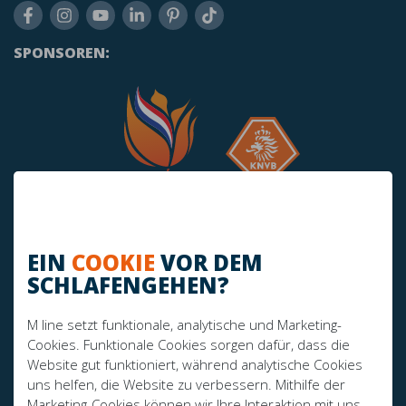
SPONSOREN:
EIN
COOKIE
VOR DEM
SCHLAFENGEHEN?
HABEN SIE NOCH FRAGEN?
M line setzt funktionale, analytische und Marketing-
info@mline.nl
Cookies. Funktionale Cookies sorgen dafür, dass die
Website gut funktioniert, während analytische Cookies
+31 413-243050
uns helfen, die Website zu verbessern. Mithilfe der
Marketing-Cookies können wir Ihre Interaktion mit uns