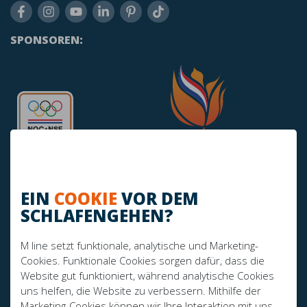
SPONSOREN:
EIN
COOKIE
VOR DEM
SCHLAFENGEHEN?
HABEN SIE NOCH FRAGEN?
M line setzt funktionale, analytische und Marketing-
info@mline.nl
Cookies. Funktionale Cookies sorgen dafür, dass die
Website gut funktioniert, während analytische Cookies
+31 413-243050
uns helfen, die Website zu verbessern. Mithilfe der
Marketing-Cookies können wir Ihre Interaktion mit uns