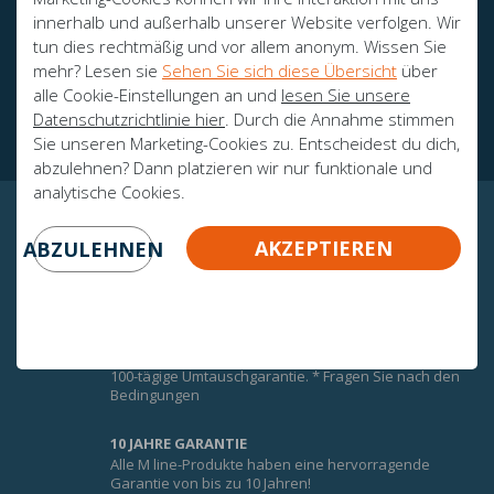
innerhalb und außerhalb unserer Website verfolgen. Wir
tun dies rechtmäßig und vor allem anonym. Wissen Sie
mehr? Lesen sie
Sehen Sie sich diese Übersicht
über
Botschafter
alle Cookie-Einstellungen an und
lesen Sie unsere
Zertifikate
Datenschutzrichtlinie hier
. Durch die Annahme stimmen
Sie unseren Marketing-Cookies zu. Entscheidest du dich,
abzulehnen? Dann platzieren wir nur funktionale und
analytische Cookies.
GARANTIERTE GEWISSHEIT!
AKZEPTIEREN
ABZULEHNEN
UMTAUSCHGARANTIE
Um den Komfort der M-Line-Matratzen optimal zu
nutzen, erhalten Sie auf alle M-Line-Matratzen eine
100-tägige Umtauschgarantie. * Fragen Sie nach den
Bedingungen
10 JAHRE GARANTIE
Alle M line-Produkte haben eine hervorragende
Garantie von bis zu 10 Jahren!