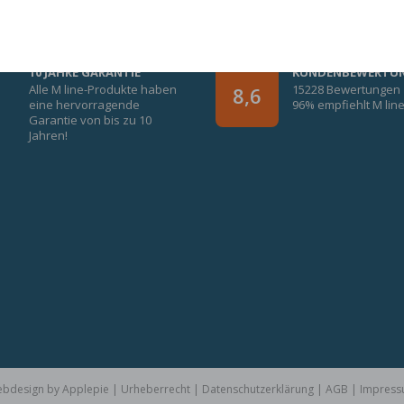
GARANTIERTE GEWISSHEIT!
10 JAHRE GARANTIE
KUNDENBEWERTU
Alle M line-Produkte haben
15228 Bewertungen
8,6
eine hervorragende
96% empfiehlt M lin
Garantie von bis zu 10
Jahren!
bdesign
by
Applepie
|
Urheberrecht
|
Datenschutzerklärung
|
AGB
|
Impres