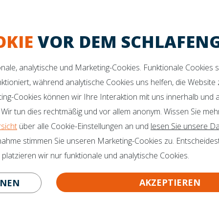
ktes Schlafklima
Maximaler Komfort
Verbesserte Unters
OKIE
VOR DEM SCHLAFEN
 SIE NOCH FRAGEN?
Botschafter
Zertifikate
o@mline.nl
ionale, analytische und Marketing-Cookies. Funktionale Cookies 
nktioniert, während analytische Cookies uns helfen, die Website
 413-243050
ting-Cookies können wir Ihre Interaktion mit uns innerhalb und
 Wir tun dies rechtmäßig und vor allem anonym. Wissen Sie meh
rsicht
über alle Cookie-Einstellungen an und
lesen Sie unsere Da
nahme stimmen Sie unseren Marketing-Cookies zu. Entscheidest
latzieren wir nur funktionale und analytische Cookies.
AKZEPTIEREN
HNEN