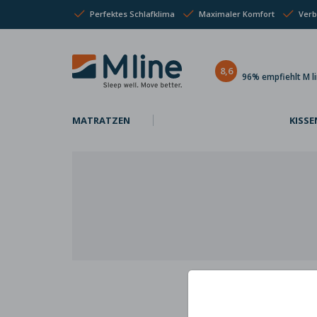
Perfektes Schlafklima
Maximaler Komfort
Verb
8,6
96% empfiehlt M l
MATRATZEN
KISSE