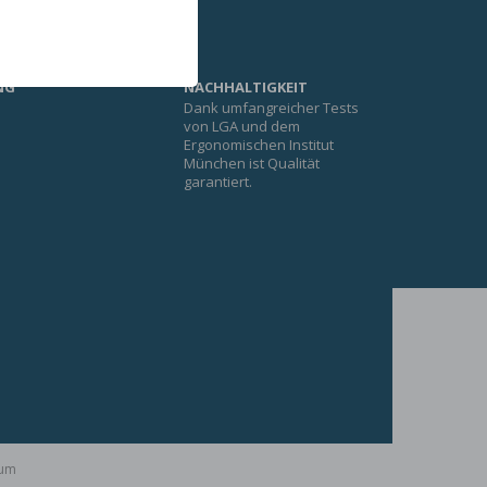
NG
NACHHALTIGKEIT
Dank umfangreicher Tests
e
von LGA und dem
Ergonomischen Institut
München ist Qualität
garantiert.
sum