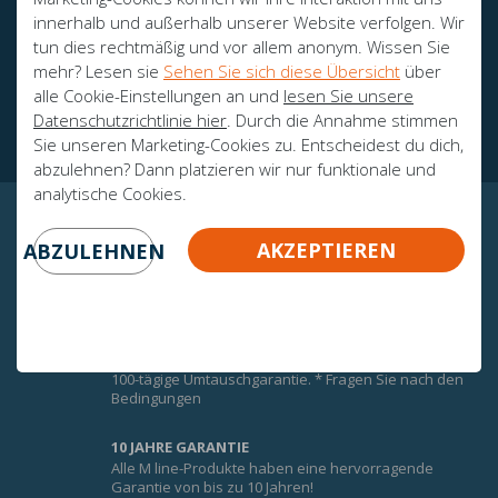
innerhalb und außerhalb unserer Website verfolgen. Wir
tun dies rechtmäßig und vor allem anonym. Wissen Sie
mehr? Lesen sie
Sehen Sie sich diese Übersicht
über
Botschafter
alle Cookie-Einstellungen an und
lesen Sie unsere
Zertifikate
Datenschutzrichtlinie hier
. Durch die Annahme stimmen
Sie unseren Marketing-Cookies zu. Entscheidest du dich,
abzulehnen? Dann platzieren wir nur funktionale und
analytische Cookies.
GARANTIERTE GEWISSHEIT!
AKZEPTIEREN
ABZULEHNEN
UMTAUSCHGARANTIE
Um den Komfort der M-Line-Matratzen optimal zu
nutzen, erhalten Sie auf alle M-Line-Matratzen eine
100-tägige Umtauschgarantie. * Fragen Sie nach den
Bedingungen
10 JAHRE GARANTIE
Alle M line-Produkte haben eine hervorragende
Garantie von bis zu 10 Jahren!