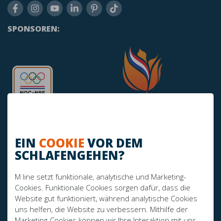
SPONSOREN:
EIN
COOKIE
VOR DEM
SCHLAFENGEHEN?
HABEN SIE NOCH FRAGEN?
M line setzt funktionale, analytische und Marketing-
info@mline.nl
Cookies. Funktionale Cookies sorgen dafür, dass die
Website gut funktioniert, während analytische Cookies
+31 413-243050
uns helfen, die Website zu verbessern. Mithilfe der
Marketing-Cookies können wir Ihre Interaktion mit uns