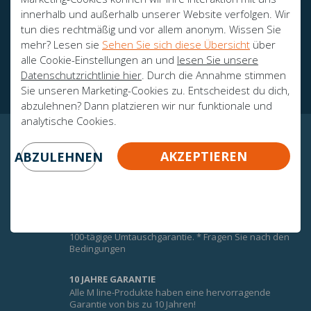
innerhalb und außerhalb unserer Website verfolgen. Wir
tun dies rechtmäßig und vor allem anonym. Wissen Sie
mehr? Lesen sie
Sehen Sie sich diese Übersicht
über
Botschafter
alle Cookie-Einstellungen an und
lesen Sie unsere
Zertifikate
Datenschutzrichtlinie hier
. Durch die Annahme stimmen
Sie unseren Marketing-Cookies zu. Entscheidest du dich,
abzulehnen? Dann platzieren wir nur funktionale und
analytische Cookies.
GARANTIERTE GEWISSHEIT!
AKZEPTIEREN
ABZULEHNEN
UMTAUSCHGARANTIE
Um den Komfort der M-Line-Matratzen optimal zu
nutzen, erhalten Sie auf alle M-Line-Matratzen eine
100-tägige Umtauschgarantie. * Fragen Sie nach den
Bedingungen
10 JAHRE GARANTIE
Alle M line-Produkte haben eine hervorragende
Garantie von bis zu 10 Jahren!