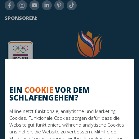
SPONSOREN:
EIN
COOKIE
VOR DEM
SCHLAFENGEHEN?
HABEN SIE NOCH FRAGEN?
M line setzt funktionale, analytische und Marketing-
info@mline.nl
Cookies. Funktionale Cookies sorgen dafür, dass die
Website gut funktioniert, während analytische Cookies
+31 413-243050
uns helfen, die Website zu verbessern. Mithilfe der
Marketing-Cookies können wir Ihre Interaktion mit uns