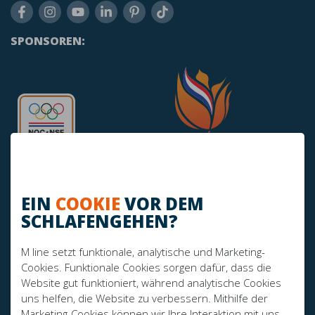
SPONSOREN:
EIN
COOKIE
VOR DEM
SCHLAFENGEHEN?
HABEN SIE NOCH FRAGEN?
M line setzt funktionale, analytische und Marketing-
info@mline.nl
Cookies. Funktionale Cookies sorgen dafür, dass die
Website gut funktioniert, während analytische Cookies
+31 413-243050
uns helfen, die Website zu verbessern. Mithilfe der
Marketing-Cookies können wir Ihre Interaktion mit uns