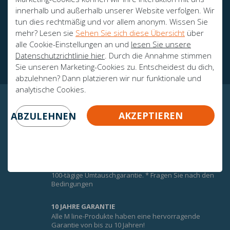
innerhalb und außerhalb unserer Website verfolgen. Wir
tun dies rechtmäßig und vor allem anonym. Wissen Sie
mehr? Lesen sie
Sehen Sie sich diese Übersicht
über
Botschafter
alle Cookie-Einstellungen an und
lesen Sie unsere
Zertifikate
Datenschutzrichtlinie hier
. Durch die Annahme stimmen
Sie unseren Marketing-Cookies zu. Entscheidest du dich,
abzulehnen? Dann platzieren wir nur funktionale und
analytische Cookies.
GARANTIERTE GEWISSHEIT!
AKZEPTIEREN
ABZULEHNEN
UMTAUSCHGARANTIE
Um den Komfort der M-Line-Matratzen optimal zu
nutzen, erhalten Sie auf alle M-Line-Matratzen eine
100-tägige Umtauschgarantie. * Fragen Sie nach den
Bedingungen
10 JAHRE GARANTIE
Alle M line-Produkte haben eine hervorragende
Garantie von bis zu 10 Jahren!