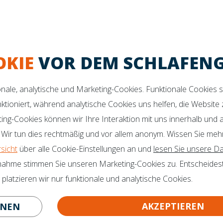
MACHEN SIE D
elche Matratze die richtige
ahl ist?
ktes Schlafklima
Maximaler Komfort
Verbesserte Unters
OKIE
VOR DEM SCHLAFEN
 SIE NOCH FRAGEN?
Botschafter
ionale, analytische und Marketing-Cookies. Funktionale Cookies 
Zertifikate
nktioniert, während analytische Cookies uns helfen, die Website
o@mline.nl
ting-Cookies können wir Ihre Interaktion mit uns innerhalb und
 413-243050
 Wir tun dies rechtmäßig und vor allem anonym. Wissen Sie meh
rsicht
über alle Cookie-Einstellungen an und
lesen Sie unsere Da
nahme stimmen Sie unseren Marketing-Cookies zu. Entscheidest
latzieren wir nur funktionale und analytische Cookies.
AKZEPTIEREN
HNEN