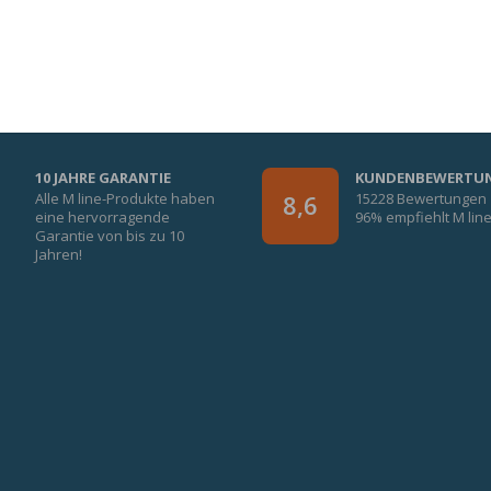
GARANTIERTE GEWISSHEIT!
10 JAHRE GARANTIE
KUNDENBEWERTU
Alle M line-Produkte haben
15228 Bewertungen
8,6
eine hervorragende
96% empfiehlt M lin
Garantie von bis zu 10
Jahren!