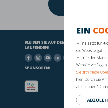
w
W
Perfe
EIN
CO
BLEIBEN SIE AUF DEM
HABEN
M line setzt funkt
LAUFENDEN!
die Website gut fu
inf
Mithilfe der Marke
+31
Website verfolgen.
SPONSOREN:
Sie sich diese Übe
hier
. Durch die An
abzulehnen? Dann p
ABZULE