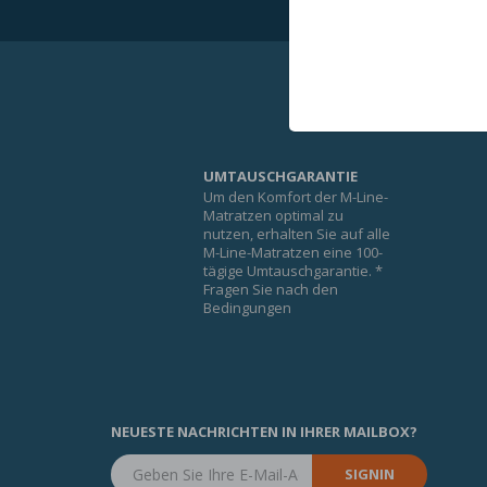
UMTAUSCHGARANTIE
Um den Komfort der M-Line-
Matratzen optimal zu
nutzen, erhalten Sie auf alle
M-Line-Matratzen eine 100-
tägige Umtauschgarantie. *
Fragen Sie nach den
Bedingungen
NEUESTE NACHRICHTEN IN IHRER MAILBOX?
SIGNIN