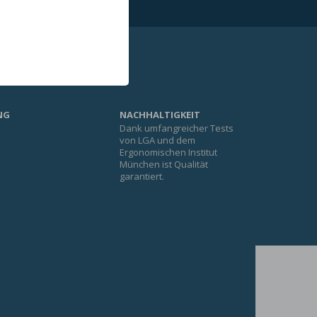
NG
NACHHALTIGKEIT
Dank umfangreicher Tests
e
von LGA und dem
Ergonomischen Institut
München ist Qualität
garantiert.