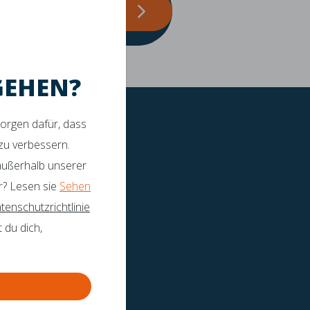
EN
MATRATZEN RATGEBER
HIER
tützung
GEHEN?
sorgen dafür, dass
 zu verbessern.
 außerhalb unserer
r? Lesen sie
Sehen
tenschutzrichtlinie
 du dich,