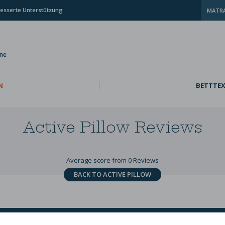
esserte Unterstützung
MATRA
ine
N
BETTTEX
Active Pillow
Reviews
Average score from 0 Reviews
BACK TO ACTIVE PILLOW
ie sind sich nicht sicher,