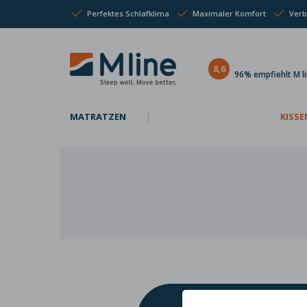
Perfektes Schlafklima
Maximaler Komfort
Verb
8,6
96% empfiehlt M l
MATRATZEN
KISSE
S