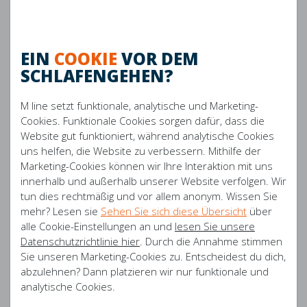
einem früheren Besuch unserer Website basieren).
Unter Facebook: Facebook, Instagram, das Audience Network und
Facebook Messenger. Facebook erfasst die folgenden Daten:
EIN
COOKIE
VOR DEM
Http-Header - Beinhaltet die IP-Adresse, Informationen über Ihren
SCHLAFENGEHEN?
Browser, den Seitenstandort und Surfinformationen.
Pixelspezifische Daten - einschließlich der Pixel-ID und Facebook
M line setzt funktionale, analytische und Marketing-
Button Click Data - beinhaltet, auf welche Buttons Sie klicken.
Cookies. Funktionale Cookies sorgen dafür, dass die
Formular Field Names - Umfasst die Felder einer bestimmten Seite,
Website gut funktioniert, während analytische Cookies
die eingegebenen Werte dieser Felder werden nicht angegeben.
uns helfen, die Website zu verbessern. Mithilfe der
Diese Daten werden verwendet, um einen bestimmten
Marketing-Cookies können wir Ihre Interaktion mit uns
Kundenstamm und die Art des Website-Traffics zusammenzustellen
innerhalb und außerhalb unserer Website verfolgen. Wir
und gezielt anzusprechen.
tun dies rechtmäßig und vor allem anonym. Wissen Sie
Um die Chat-Funktion auf unserer Website zu aktivieren, verwenden
mehr? Lesen sie
Sehen Sie sich diese Übersicht
über
wir einen Tracking-Code von Knowler.io. Mit diesem Code können Sie
alle Cookie-Einstellungen an und
lesen Sie unsere
den Chat aktivieren, das gleiche Gespräch über mehrere Seiten
Datenschutzrichtlinie hier
. Durch die Annahme stimmen
fortsetzen und den Bildschirm mit unserem Kundendienstmitarbeiter
Sie unseren Marketing-Cookies zu. Entscheidest du dich,
teilen. Danach wird das Gespräch aus unserer Datenbank entfernt.
abzulehnen? Dann platzieren wir nur funktionale und
analytische Cookies.
DBC International B.V. kann auch aufgrund von Gesetzen oder
Verordnungen, aufgrund einer Entscheidung eines zuständigen