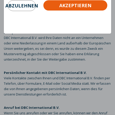
Gerichts oder im Falle von Betrug oder Missbrauch verpflichtet sein,
AKZEPTIEREN
ABZULEHNEN
personenbezogene Daten zur Verfügung zu stellen. Sollte dies der
Fall sein, leistet DBC International B.V. seine Mitarbeit.
Übertragung Ihrer Daten in Länder außerhalb der
Europäischen Union
DBC International B.V. wird Ihre Daten nicht an ein Unternehmen
oder eine Niederlassung in einem Land außerhalb der Europäischen
Union weitergeben, es sei denn, es wurde zu diesem Zweck ein
Mustervertrag abgeschlossen oder Sie haben eine Erklärung
unterzeichnet, in der Sie der Weitergabe zustimmen.
Persönlicher Kontakt mit DBC International B.V.
Viele Kontakte zwischen Ihnen und DBC International B.V. finden per
Telefon, über Formulare, E-Mail oder Social Media statt. Wir erfassen
die von Ihnen angegebenen persönlichen Daten, wenn dies für
unsere Dienstleistungen erforderlich ist.
Anruf bei DBC International B.V.
Wenn Sie uns anrufen oder wir Sie anrufen, können wir den Anruf